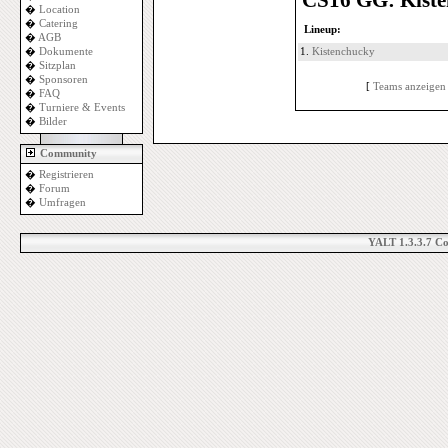
CS16 GG: Kiste
�
Location
�
Catering
Lineup:
�
AGB
�
Dokumente
1.
Kistenchucky
�
Sitzplan
�
Sponsoren
[
Teams anzeigen
�
FAQ
�
Turniere & Events
�
Bilder
Community
�
Registrieren
�
Forum
�
Umfragen
YALT 1.3.3.7 C