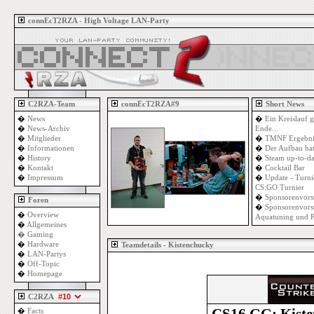
connEcT2RZA - High Voltage LAN-Party
C2RZA-Team
connEcT2RZA#9
Short News
�
News
�
Ein Kreislauf g
�
News-Archiv
Ende...
�
Mitglieder
�
TMNF Ergebni
�
Informationen
�
Der Aufbau ha
�
History
�
Steam up-to-da
�
Kontakt
�
Cocktail Bar
�
Impressum
�
Update - Turni
CS:GO Turnier
�
Sponsorenvors
Foren
�
Sponsorenvorst
�
Overview
Aquatuning und 
�
Allgemeines
�
Gaming
�
Hardware
Teamdetails - Kistenchucky
�
LAN-Partys
�
Off-Topic
�
Homepage
C2RZA
�
Facts